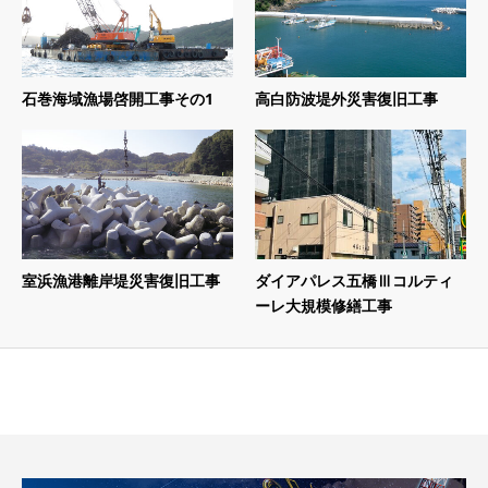
石巻海域漁場啓開工事その1
高白防波堤外災害復旧工事
室浜漁港離岸堤災害復旧工事
ダイアパレス五橋Ⅲコルティ
ーレ大規模修繕工事